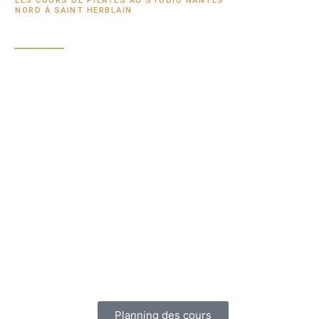
LES COURS DE PILATES AU STUDIO NANTES
NORD À SAINT HERBLAIN
Planning des cours