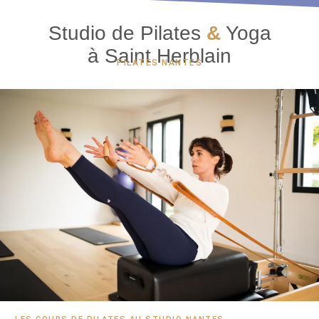
Studio de Pilates
&
Yoga
à Saint Herblain
PILATES NANTES